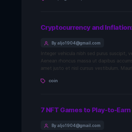
Cryptocurrency and Inflatio
By aljo1904@gmail.com
Integer vehicula nibh sed purus suscipit, 
Aenean rhoncus massa ut dapibus accumsan.
amet justo et nisl cursus vestibulum. Maur
coin
7 NFT Games to Play-to-Earn
By aljo1904@gmail.com