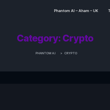
Phantom AI – Aham – UK
Category:
Crypto
PHANTOM A.I
>
CRYPTO