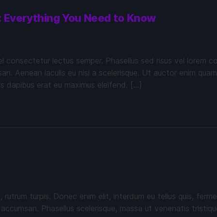
n: Everything You Need to Know
vel consectetur lectus semper. Phasellus sed risus vel lorem c
 Aenean iaculis eu nisi a scelerisque. Ut auctor enim quam, v
is dapibus erat eu maximus eleifend. […]
c, rutrum turpis. Donec enim elit, interdum eu tellus quis, fe
 accumsan. Phasellus scelerisque, massa ut venenatis tristique