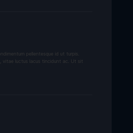
ondimentum pellentesque id ut turpis.
itae luctus lacus tincidunt ac. Ut sit