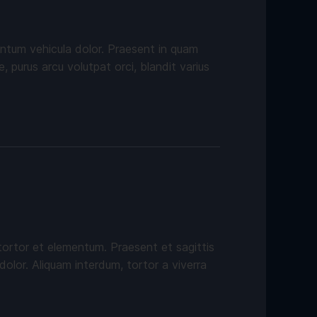
rmentum vehicula dolor. Praesent in quam
, purus arcu volutpat orci, blandit varius
tortor et elementum. Praesent et sagittis
dolor. Aliquam interdum, tortor a viverra