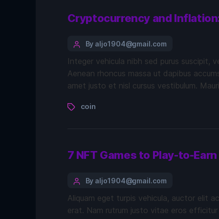
Cryptocurrency and Inflatio
By aljo1904@gmail.com
Integer vehicula nibh sed purus suscipit, 
Aenean rhoncus massa ut dapibus accumsan.
amet justo et nisl cursus vestibulum. Maur
coin
7 NFT Games to Play-to-Earn
By aljo1904@gmail.com
Aliquam eget turpis vehicula, auctor elit a
erat. Nam rutrum justo vitae eros efficitur