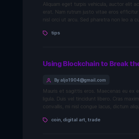
Aliquam eget turpis vehicula, auctor elit a
erat. Nam rutrum justo vitae eros efficitur
nisl orci ut arcu. Sed pharetra non leo a c
tips
Using Blockchain to Break th
By aljo1904@gmail.com
Mauris et sagittis eros. Maecenas eu ex e
ligula. Duis vel tincidunt libero. Cras max
convallis, mi nisl congue lacus, dictum ali
coin
digital art
trade
,
,