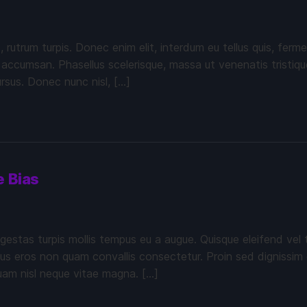
c, rutrum turpis. Donec enim elit, interdum eu tellus quis, fe
 accumsan. Phasellus scelerisque, massa ut venenatis tristique
ursus. Donec nunc nisl, […]
e Bias
gestas turpis mollis tempus eu a augue. Quisque eleifend vel 
imus eros non quam convallis consectetur. Proin sed dignissim 
quam nisl neque vitae magna. […]