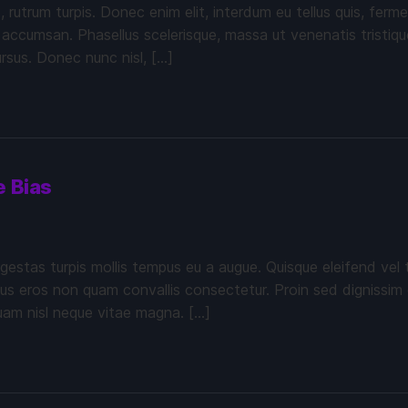
c, rutrum turpis. Donec enim elit, interdum eu tellus quis, fe
 accumsan. Phasellus scelerisque, massa ut venenatis tristique
ursus. Donec nunc nisl, […]
e Bias
gestas turpis mollis tempus eu a augue. Quisque eleifend vel 
imus eros non quam convallis consectetur. Proin sed dignissim 
quam nisl neque vitae magna. […]