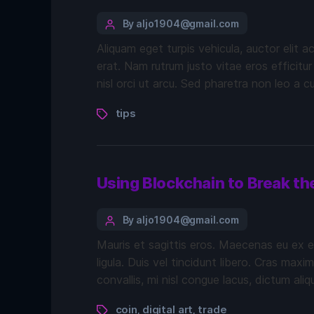
By aljo1904@gmail.com
Aliquam eget turpis vehicula, auctor elit a
erat. Nam rutrum justo vitae eros efficitur
nisl orci ut arcu. Sed pharetra non leo a c
tips
Using Blockchain to Break th
By aljo1904@gmail.com
Mauris et sagittis eros. Maecenas eu ex e
ligula. Duis vel tincidunt libero. Cras max
convallis, mi nisl congue lacus, dictum ali
coin
digital art
trade
,
,