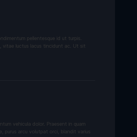
ondimentum pellentesque id ut turpis.
itae luctus lacus tincidunt ac. Ut sit
rmentum vehicula dolor. Praesent in quam
, purus arcu volutpat orci, blandit varius