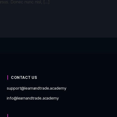
ursus. Donec nunc nisl, […]
CONTACT US
support@learnandtrade.academy
info@learnandtrade.academy