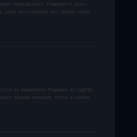
rmentum vehicula dolor. Praesent in quam
, purus arcu volutpat orci, blandit varius
tortor et elementum. Praesent et sagittis
dolor. Aliquam interdum, tortor a viverra