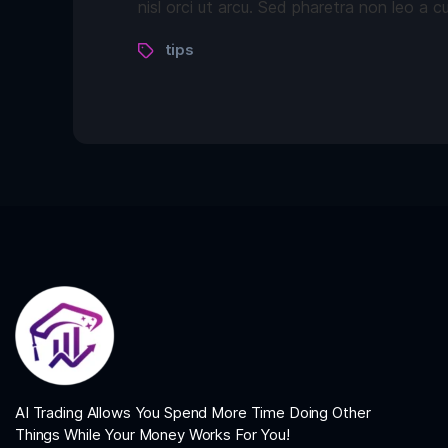
nisl orci ut arcu. Sed pharetra non leo a c
tips
AI Trading Allows You Spend More Time Doing Other
Things While Your Money Works For You!